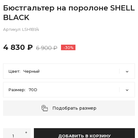
Бюстгальтер на поролоне SHELL
BLACK
Артикул:
LSH1B1/4
4 830 ₽
6 900 ₽
-30%
Цвет:
Черный
Черный
Размер:
70D
70D
75A
75B
75C
75D
75E
80B
80C
80D
Подобрать размер
85B
85C
85D
90B
70E
90C
70F
ДОБАВИТЬ В КОРЗИНУ