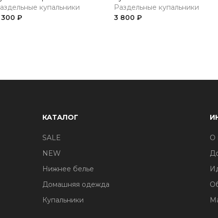
аздельные купальники
Раздельные купальники
 300 ₽
3 800 ₽
КАТАЛОГ
И
SALE
О 
NEW
До
Нижнее белье
И
Домашняя одежда
О
Купальники
М