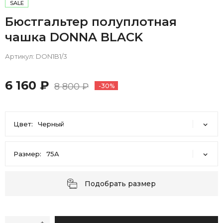
SALE
Бюстгальтер полуплотная
чашка DONNA BLACK
Артикул:
DON1B1/3
6 160 ₽
8 800 ₽
-30%
Цвет:
Черный
Черный
Размер:
75A
75A
75C
Подобрать размер